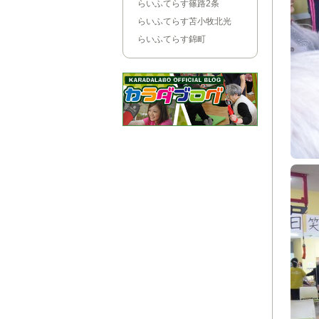
らいふてらす篠路2条
らいふてらす苫小牧北光
らいふてらす錦町