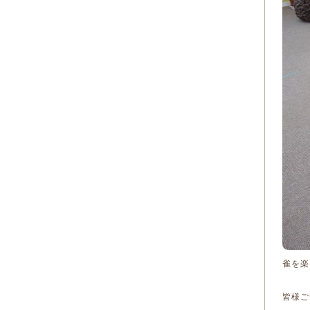
雀を楽
皆様ご