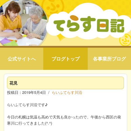
公式サイトへ
ブログトップ
各事業所ブログ
花見
投稿日：2019年5月4日 /
らいふてらす川沿
らいふてらす川沿です♪
今日の札幌は気温も高めで天気も良かったので、午後から西区の発
寒川に行ってきました(^.^)